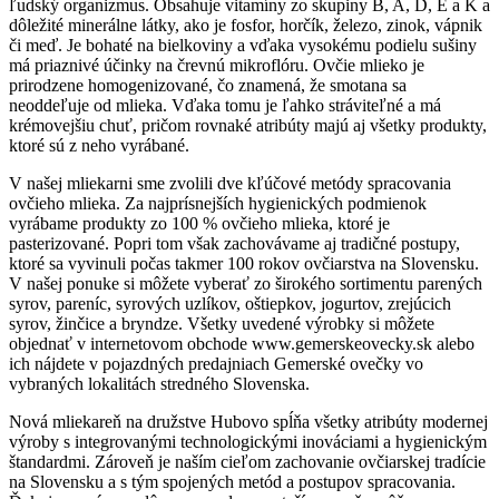
ľudský organizmus. Obsahuje vitamíny zo skupiny B, A, D, E a K a
dôležité minerálne látky, ako je fosfor, horčík, železo, zinok, vápnik
či meď. Je bohaté na bielkoviny a vďaka vysokému podielu sušiny
má priaznivé účinky na črevnú mikroflóru. Ovčie mlieko je
prirodzene homogenizované, čo znamená, že smotana sa
neoddeľuje od mlieka. Vďaka tomu je ľahko stráviteľné a má
krémovejšiu chuť, pričom rovnaké atribúty majú aj všetky produkty,
ktoré sú z neho vyrábané.
V našej mliekarni sme zvolili dve kľúčové metódy spracovania
ovčieho mlieka. Za najprísnejších hygienických podmienok
vyrábame produkty zo 100 % ovčieho mlieka, ktoré je
pasterizované. Popri tom však zachovávame aj tradičné postupy,
ktoré sa vyvinuli počas takmer 100 rokov ovčiarstva na Slovensku.
V našej ponuke si môžete vyberať zo širokého sortimentu parených
syrov, pareníc, syrových uzlíkov, oštiepkov, jogurtov, zrejúcich
syrov, žinčice a bryndze. Všetky uvedené výrobky si môžete
objednať v internetovom obchode www.gemerskeovecky.sk alebo
ich nájdete v pojazdných predajniach Gemerské ovečky vo
vybraných lokalitách stredného Slovenska.
Nová mliekareň na družstve Hubovo spĺňa všetky atribúty modernej
výroby s integrovanými technologickými inováciami a hygienickým
štandardmi. Zároveň je naším cieľom zachovanie ovčiarskej tradície
na Slovensku a s tým spojených metód a postupov spracovania.