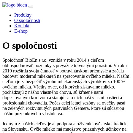
Produkty
O spoločnosti
Kontakt
E-shop
O spoločnosti
Spoločnosť BioEn s.r.o. vznikla v roku 2014 s cieľom
obhospodarovať pozemky s prevažne trávnatými porastmi. V roku
2019 rozšírila svoju činnosť v potravinárskom priemysle a začala
budovať modernú mliekareň na spracovanie ovčieho mlieka. Naším
cieľom je zabezpečiť výrobu mliekarenských výrobkov zo 100 %
ovčieho mlieka. Všetky ovce, od ktorých získavame mlieko,
pochádzajú z nášho vlastného chovu, sú kŕmené nami
dopestovaným krmivom a starajú sa o nich naši vlastní pastieri a
profesionálni chovatelia. Počas celej letnej sezóny sa ovečky pasú
na zelených rozkvitnutých pastvinách Gemera, ktoré sú súčasťou
nášho pozemkového vlastníctva.
Jedným z našich cieľov je aj podpora a oživenie ovčiarskej tradície
na Slovensku. Ovčie mlieko má množstvo priaznivých účinkov na